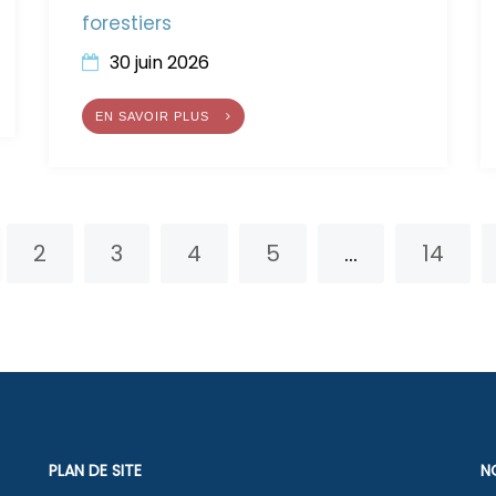
forestiers
30 juin 2026
EN SAVOIR PLUS
vante
2
3
4
5
...
14
PLAN DE SITE
N